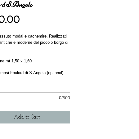
rd S.Angelo
Price
0.00
essuto modal e cachemire. Realizzati 
antiche e moderne del piccolo borgo di 
. 
ne mt 1,50 x 1,60 
famosi Foulard di S.Angelo (optional)
0/500
Add to Cart