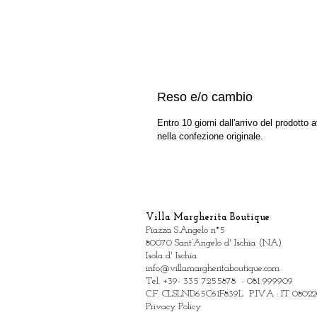
Reso e/o cambio
Entro 10 giorni dall'arrivo del prodotto
nella confezione originale.
Villa Margherita B
outique
Piazza S.Angelo n*5
80070 Sant’Angelo d' Ischia (NA)
Isola d' Ischia
info@villamargheritaboutique.com
Tel. +39- 335 7255878 - 081 999909
C.F. CLSLND65C61F839L P.IVA : IT 08022
Privacy Policy