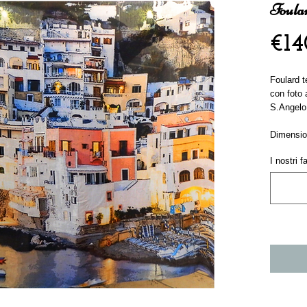
Foula
€14
Foulard t
con foto 
S.Angelo
Dimensio
I nostri 